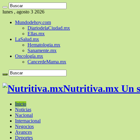
lunes , agosto 3 2026
Mundodehoy.com
DiariodelaCiudad.mx
Ellas.mx
LaSalud.mx
Hematologia.mx
Sanamente.mx
Oncología.mx
CancerdeMama.mx
Nutritiva.mx Un s
Inicio
Noticias
Nacional
Internacional
Negocios
Avances
Deportes