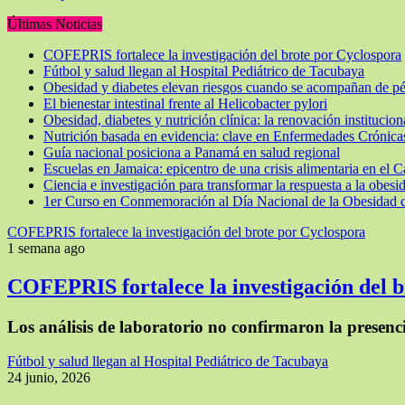
Últimas Noticias
COFEPRIS fortalece la investigación del brote por Cyclospora
Fútbol y salud llegan al Hospital Pediátrico de Tacubaya
Obesidad y diabetes elevan riesgos cuando se acompañan de p
El bienestar intestinal frente al Helicobacter pylori
Obesidad, diabetes y nutrición clínica: la renovación instituc
Nutrición basada en evidencia: clave en Enfermedades Crónica
Guía nacional posiciona a Panamá en salud regional
Escuelas en Jamaica: epicentro de una crisis alimentaria en el C
Ciencia e investigación para transformar la respuesta a la obesi
1er Curso en Conmemoración al Día Nacional de la Obesidad co
COFEPRIS fortalece la investigación del brote por Cyclospora
1 semana ago
COFEPRIS fortalece la investigación del 
Los análisis de laboratorio no confirmaron la presen
Fútbol y salud llegan al Hospital Pediátrico de Tacubaya
24 junio, 2026