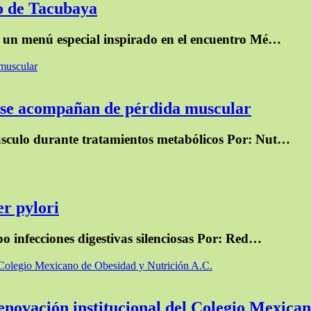
co de Tacubaya
on un menú especial inspirado en el encuentro Mé…
 muscular
o se acompañan de pérdida muscular
músculo durante tratamientos metabólicos Por: Nut…
er pylori
po infecciones digestivas silenciosas Por: Red…
el Colegio Mexicano de Obesidad y Nutrición A.C.
 renovación institucional del Colegio Mexica