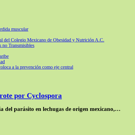
érdida muscular
ional del Colegio Mexicano de Obesidad y Nutrición A.C.
s no Transmisibles
aribe
dad
loca a la prevención como eje central
brote por Cyclospora
cia del parásito en lechugas de origen mexicano,…