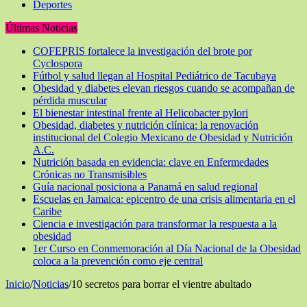
Deportes
Últimas Noticias
COFEPRIS fortalece la investigación del brote por
Cyclospora
Fútbol y salud llegan al Hospital Pediátrico de Tacubaya
Obesidad y diabetes elevan riesgos cuando se acompañan de
pérdida muscular
El bienestar intestinal frente al Helicobacter pylori
Obesidad, diabetes y nutrición clínica: la renovación
institucional del Colegio Mexicano de Obesidad y Nutrición
A.C.
Nutrición basada en evidencia: clave en Enfermedades
Crónicas no Transmisibles
Guía nacional posiciona a Panamá en salud regional
Escuelas en Jamaica: epicentro de una crisis alimentaria en el
Caribe
Ciencia e investigación para transformar la respuesta a la
obesidad
1er Curso en Conmemoración al Día Nacional de la Obesidad
coloca a la prevención como eje central
Inicio
/
Noticias
/
10 secretos para borrar el vientre abultado