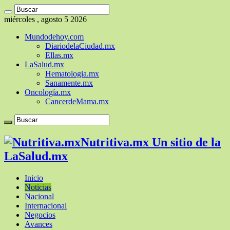
miércoles , agosto 5 2026
Mundodehoy.com
DiariodelaCiudad.mx
Ellas.mx
LaSalud.mx
Hematologia.mx
Sanamente.mx
Oncología.mx
CancerdeMama.mx
Nutritiva.mx Un sitio de la
LaSalud.mx
Inicio
Noticias
Nacional
Internacional
Negocios
Avances