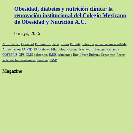
Obesidad, diabetes y nutrición clínica: la
renovación institucional del Colegio Mexicano
de Obesidad y Nutrición A.C.
6 mayo, 2026
Nutritiva.mx
Obesidad
Pulmon.mx
Tabaquismo
Portada
nutrición
alimentación saludable
Alimentación
COVID-19
Diabetes
Microbiota
Coronavirus
Pedro Zenteno Santaella
COFEPRIS
OPS
OMS
sobrepeso
IMSS
Alimentos
Ruy López Ridaura
Cenaprece
Receta
YolandaQuinteroGomez
Gisamac
INSP
Magazine