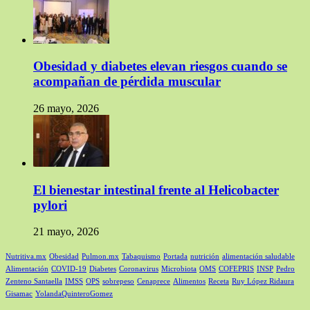
Obesidad y diabetes elevan riesgos cuando se
acompañan de pérdida muscular
26 mayo, 2026
El bienestar intestinal frente al Helicobacter
pylori
21 mayo, 2026
Nutritiva.mx
Obesidad
Pulmon.mx
Tabaquismo
Portada
nutrición
alimentación saludable
Alimentación
COVID-19
Diabetes
Coronavirus
Microbiota
OMS
COFEPRIS
INSP
Pedro
Zenteno Santaella
IMSS
OPS
sobrepeso
Cenaprece
Alimentos
Receta
Ruy López Ridaura
Gisamac
YolandaQuinteroGomez