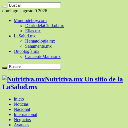
domingo , agosto 9 2026
Mundodehoy.com
DiariodelaCiudad.mx
Ellas.mx
LaSalud.mx
Hematologia.mx
Sanamente.mx
Oncología.mx
CancerdeMama.mx
Nutritiva.mx Un sitio de la
LaSalud.mx
Inicio
Noticias
Nacional
Internacional
Negocios
Avances