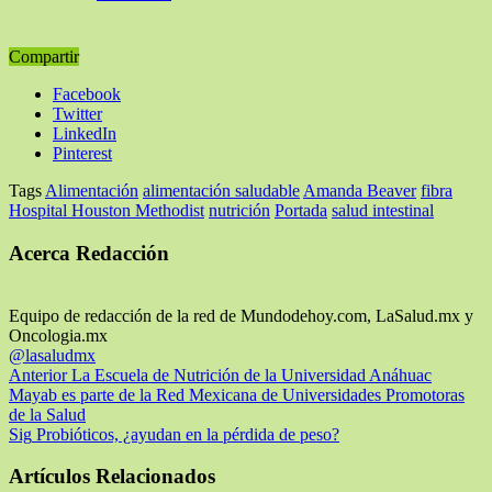
Compartir
Facebook
Twitter
LinkedIn
Pinterest
Tags
Alimentación
alimentación saludable
Amanda Beaver
fibra
Hospital Houston Methodist
nutrición
Portada
salud intestinal
Acerca Redacción
Equipo de redacción de la red de Mundodehoy.com, LaSalud.mx y
Oncologia.mx
@lasaludmx
Anterior
La Escuela de Nutrición de la Universidad Anáhuac
Mayab es parte de la Red Mexicana de Universidades Promotoras
de la Salud
Sig
Probióticos, ¿ayudan en la pérdida de peso?
Artículos Relacionados