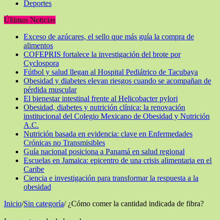
Deportes
Últimas Noticias
Exceso de azúcares, el sello que más guía la compra de
alimentos
COFEPRIS fortalece la investigación del brote por
Cyclospora
Fútbol y salud llegan al Hospital Pediátrico de Tacubaya
Obesidad y diabetes elevan riesgos cuando se acompañan de
pérdida muscular
El bienestar intestinal frente al Helicobacter pylori
Obesidad, diabetes y nutrición clínica: la renovación
institucional del Colegio Mexicano de Obesidad y Nutrición
A.C.
Nutrición basada en evidencia: clave en Enfermedades
Crónicas no Transmisibles
Guía nacional posiciona a Panamá en salud regional
Escuelas en Jamaica: epicentro de una crisis alimentaria en el
Caribe
Ciencia e investigación para transformar la respuesta a la
obesidad
Inicio
/
Sin categoría
/
¿Cómo comer la cantidad indicada de fibra?