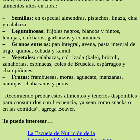
alimentos altos en fibra:
– Semillas:
en especial almendras, pistaches, linaza, chía
y calabaza.
– Leguminosas:
frijoles negros, blancos y pintos,
lentejas, chícharos, garbanzos y edamames.
– Granos enteros:
pan integral, avena, pasta integral de
trigo, quinoa, cebada y kamut.
– Vegetales:
calabazas, col rizada (kale), brócoli,
zanahorias, espinacas, coles de Bruselas, espárragos y
champiñones.
– Frutas:
frambuesas, moras, aguacate, manzanas,
naranjas, chabacanos y peras.
“Recomiendo probar estos alimentos y tenerlos disponibles
para consumirlos con frecuencia, ya sean como snacks o
en las comidas”, agrega Beaver.
Te puede interesar…
La Escuela de Nutrición de la
Universidad Anáhuac Mayab es parte