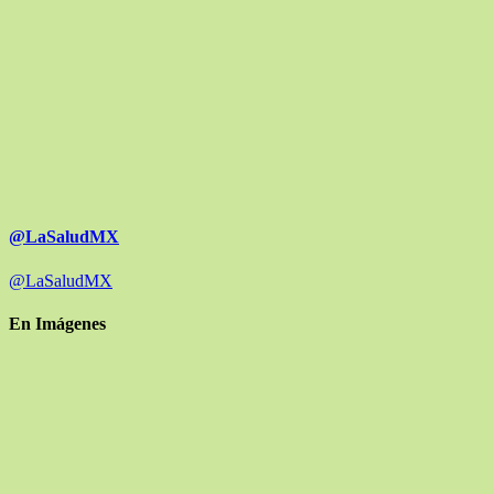
@LaSaludMX
@LaSaludMX
En Imágenes