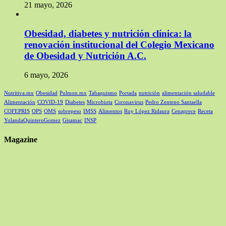
21 mayo, 2026
Obesidad, diabetes y nutrición clínica: la
renovación institucional del Colegio Mexicano
de Obesidad y Nutrición A.C.
6 mayo, 2026
Nutritiva.mx
Obesidad
Pulmon.mx
Tabaquismo
Portada
nutrición
alimentación saludable
Alimentación
COVID-19
Diabetes
Microbiota
Coronavirus
Pedro Zenteno Santaella
COFEPRIS
OPS
OMS
sobrepeso
IMSS
Alimentos
Ruy López Ridaura
Cenaprece
Receta
YolandaQuinteroGomez
Gisamac
INSP
Magazine