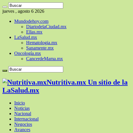
jueves , agosto 6 2026
Mundodehoy.com
DiariodelaCiudad.mx
Ellas.mx
LaSalud.mx
Hematologia.mx
Sanamente.mx
Oncología.mx
CancerdeMama.mx
Nutritiva.mx Un sitio de la
LaSalud.mx
Inicio
Noticias
Nacional
Internacional
Negocios
Avances