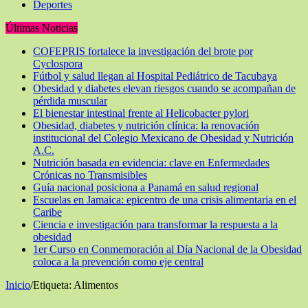
Deportes
Últimas Noticias
COFEPRIS fortalece la investigación del brote por
Cyclospora
Fútbol y salud llegan al Hospital Pediátrico de Tacubaya
Obesidad y diabetes elevan riesgos cuando se acompañan de
pérdida muscular
El bienestar intestinal frente al Helicobacter pylori
Obesidad, diabetes y nutrición clínica: la renovación
institucional del Colegio Mexicano de Obesidad y Nutrición
A.C.
Nutrición basada en evidencia: clave en Enfermedades
Crónicas no Transmisibles
Guía nacional posiciona a Panamá en salud regional
Escuelas en Jamaica: epicentro de una crisis alimentaria en el
Caribe
Ciencia e investigación para transformar la respuesta a la
obesidad
1er Curso en Conmemoración al Día Nacional de la Obesidad
coloca a la prevención como eje central
Inicio
/
Etiqueta:
Alimentos