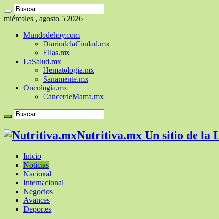
miércoles , agosto 5 2026
Mundodehoy.com
DiariodelaCiudad.mx
Ellas.mx
LaSalud.mx
Hematologia.mx
Sanamente.mx
Oncología.mx
CancerdeMama.mx
Nutritiva.mx Un sitio de la
Inicio
Noticias
Nacional
Internacional
Negocios
Avances
Deportes