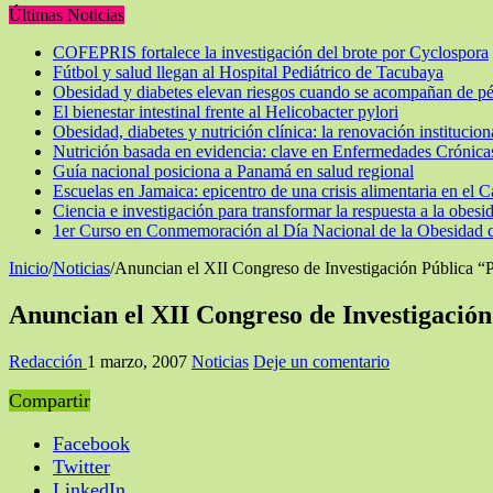
Últimas Noticias
COFEPRIS fortalece la investigación del brote por Cyclospora
Fútbol y salud llegan al Hospital Pediátrico de Tacubaya
Obesidad y diabetes elevan riesgos cuando se acompañan de p
El bienestar intestinal frente al Helicobacter pylori
Obesidad, diabetes y nutrición clínica: la renovación instituc
Nutrición basada en evidencia: clave en Enfermedades Crónica
Guía nacional posiciona a Panamá en salud regional
Escuelas en Jamaica: epicentro de una crisis alimentaria en el C
Ciencia e investigación para transformar la respuesta a la obesi
1er Curso en Conmemoración al Día Nacional de la Obesidad co
Inicio
/
Noticias
/
Anuncian el XII Congreso de Investigación Pública “P
Anuncian el XII Congreso de Investigación
Redacción
1 marzo, 2007
Noticias
Deje un comentario
Compartir
Facebook
Twitter
LinkedIn