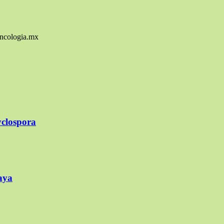
Oncologia.mx
yclospora
baya