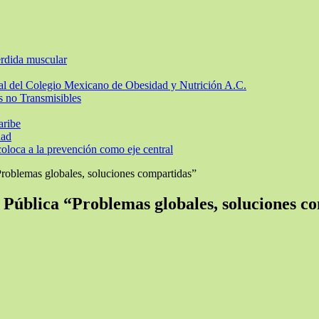
érdida muscular
ional del Colegio Mexicano de Obesidad y Nutrición A.C.
s no Transmisibles
aribe
dad
loca a la prevención como eje central
roblemas globales, soluciones compartidas”
 Pública “Problemas globales, soluciones c